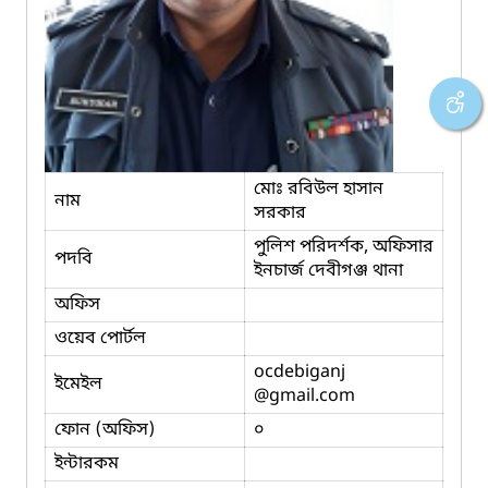
মোঃ রবিউল হাসান
নাম
সরকার
পুলিশ পরিদর্শক, অফিসার
পদবি
ইনচার্জ দেবীগঞ্জ থানা
অফিস
ওয়েব পোর্টল
ocdebiganj
ইমেইল
@gmail.com
ফোন (অফিস)
০
ইন্টারকম